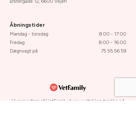
Østergade 12, 6600 Vejen
Åbningstider
Mandag - torsdag
8.00 - 17.00
Fredag
8.00 - 16.00
Døgnvagt på
75 55 56 59
Vi er medlem af VetFamily, hvor vi altid kan trække på
hinandens ekspertise. På den måde får dit dyr altid den
bedste behandling. Læs mere om dyrs sundhed og
sygdomme på
www.netdyredoktor.dk