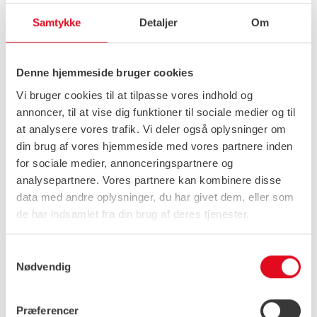
Samtykke
Detaljer
Om
Denne hjemmeside bruger cookies
Forberedelse før dit
Vi bruger cookies til at tilpasse vores indhold og
kæledyr skal i narkose
annoncer, til at vise dig funktioner til sociale medier og til
at analysere vores trafik. Vi deler også oplysninger om
Skal dit kæledyr til narkose? Her finder du
din brug af vores hjemmeside med vores partnere inden
de vigtigste praktiske informationer, du skal
for sociale medier, annonceringspartnere og
kende til inden indlæggelsen – herunder
analysepartnere. Vores partnere kan kombinere disse
faste, luftning og muligheden for en
data med andre oplysninger, du har givet dem, eller som
blodprøve inden operationen. God
de har indsamlet fra din brug af deres tjenester.
forberedelse er med til at gøre forløbet så
sikkert og trygt som muligt.
Samtykkevalg
Nødvendig
Præferencer
Praktisk info før bedøvelse