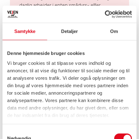
daglig arbejder i enten smådyrs- elller
stordyrspraksis.
Samtykke
Detaljer
Om
Hvornår er det akut – og hvad
Denne hjemmeside bruger cookies
kan vente?
Vi bruger cookies til at tilpasse vores indhold og
annoncer, til at vise dig funktioner til sociale medier og til
Det kan være svært at vurdere, om dit dyrs
at analysere vores trafik. Vi deler også oplysninger om
tilstand kræver øjeblikkelig hjælp, eller om det kan
din brug af vores hjemmeside med vores partnere inden
vente til klinikken åbner igen. Her er en vejledning
for sociale medier, annonceringspartnere og
til, hvad du bør handle på med det samme – og
analysepartnere. Vores partnere kan kombinere disse
hvad der trygt kan vente til mandag?
data med andre oplysninger, du har givet dem, eller som
de har indsamlet fra din brug af deres tjenester.
Søg akut hjælp med det samme
Samtykkevalg
ved:
Nødvendig