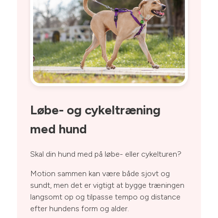
Løbe- og cykeltræning
S
med hund
En
tr
Skal din hund med på løbe- eller cykelturen?
te
æn
Motion sammen kan være både sjovt og
ap
sundt, men det er vigtigt at bygge træningen
langsomt op og tilpasse tempo og distance
efter hundens form og alder.
Læ