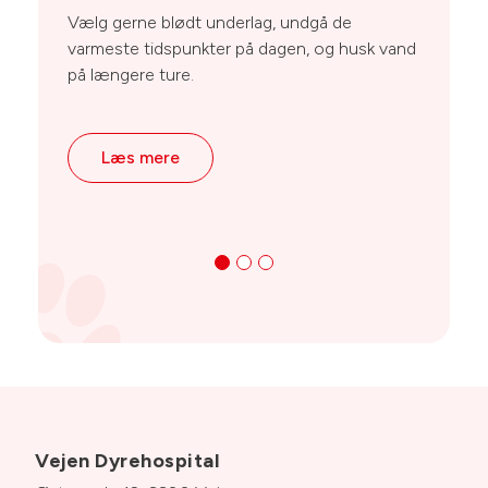
te
Vælg gerne blødt underlag, undgå de
ko
varmeste tidspunkter på dagen, og husk vand
li
på længere ture.
Læs mere
Vejen Dyrehospital