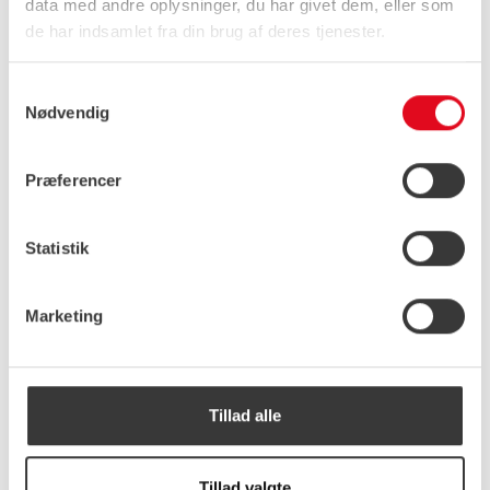
data med andre oplysninger, du har givet dem, eller som
de har indsamlet fra din brug af deres tjenester.
Samtykkevalg
Nødvendig
Præferencer
Statistik
Marketing
Hest
Tillad alle
Hvad siger vores kunder
Tillad valgte